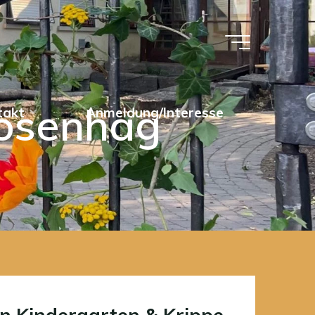
Rosenhag
takt
Anmeldung/Interesse
 in Kindergarten & Krippe