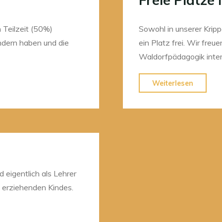
 Teilzeit (50%)
Sowohl in unserer Kripp
ndern haben und die
ein Platz frei. Wir freue
Waldorfpädagogik inter
"Freie
Weiterlesen
Plätze
in
Kinder
&
Krippe"
d eigentlich als Lehrer
t erziehenden Kindes.