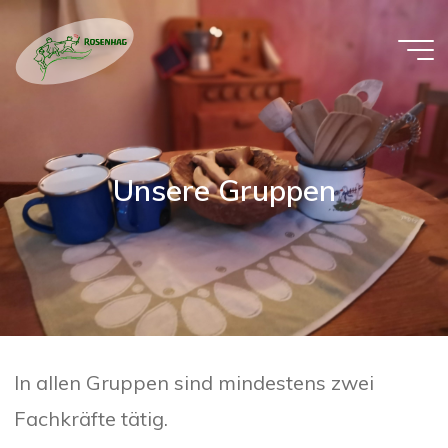
Zum
Inhalt
springen
WALDORFKINDER
ROSENHAG
Unsere Gruppen
In allen Gruppen sind mindestens zwei
Fachkräfte tätig.